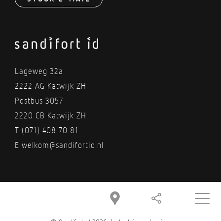
Lageweg 32a
2222 AG Katwijk ZH
Postbus 3057
2220 CB Katwijk ZH
T
(071) 408 70 81
E
welkom@sandifortid.nl