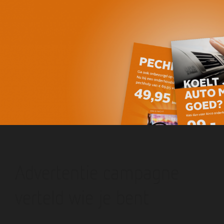
Advertentie campagne
verteld wie je bent