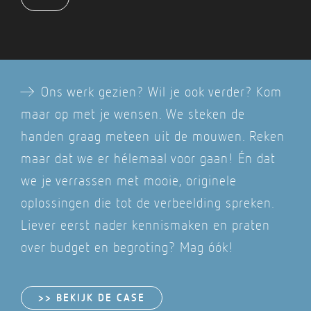
A
Ons werk gezien? Wil je ook verder? Kom
maar op met je wensen. We steken de
handen graag meteen uit de mouwen. Reken
maar dat we er hélemaal voor gaan! Én dat
we je verrassen met mooie, originele
oplossingen die tot de verbeelding spreken.
Liever eerst nader kennismaken en praten
over budget en begroting? Mag óók!
>> BEKIJK DE CASE