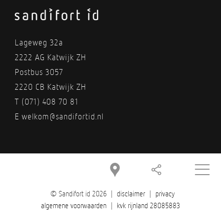
Lageweg 32a
2222 AG Katwijk ZH
Postbus 3057
2220 CB Katwijk ZH
T
(071) 408 70 81
E
welkom@sandifortid.nl
© Sandifort id 2026 |
disclaimer
|
privacy
algemene voorwaarden
|
kvk rijnland 28085883