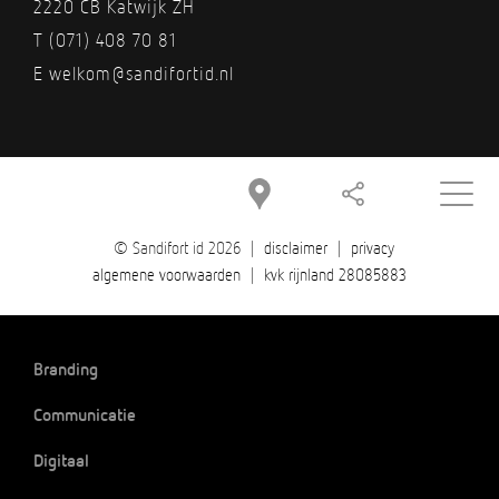
2220 CB Katwijk ZH
T
(071) 408 70 81
E
welkom@sandifortid.nl
© Sandifort id 2026 |
disclaimer
|
privacy
algemene voorwaarden
|
kvk rijnland 28085883
Branding
Communicatie
Digitaal