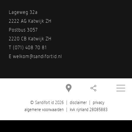
Lageweg 32a
2222 AG Katwijk ZH
Postbus 3057
2220 CB Katwijk ZH
T
(071) 408 70 81
E
welkom@sandifortid.nl
© Sandifort id 2026 |
disclaimer
|
privacy
algemene voorwaarden
|
kvk rijnland 28085883