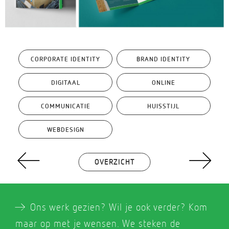
CORPORATE IDENTITY
BRAND IDENTITY
DIGITAAL
ONLINE
COMMUNICATIE
HUISSTIJL
WEBDESIGN
a
A
OVERZICHT
A
Ons werk gezien? Wil je ook verder? Kom
maar op met je wensen. We steken de