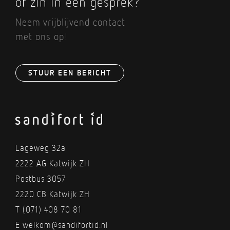
óf zin in een gesprek?
Neem vrijblijvend contact
met ons op!
STUUR EEN BERICHT
Lageweg 32a
2222 AG Katwijk ZH
Postbus 3057
2220 CB Katwijk ZH
T
(071) 408 70 81
E
welkom@sandifortid.nl